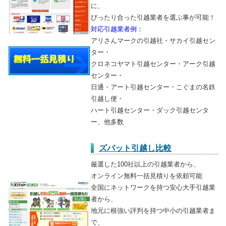
に、
ぴったり合った引越業者を選ぶ事が可能！
対応引越業者例：
アリさんマークの引越社・サカイ引越セン
ター・
クロネコヤマト引越センター・アーク引越
センター・
日通・アート引越センター・こぐまの名鉄
引越し便・
ハート引越センター・ダック引越センタ
ー、他多数
ズバット引越し比較
厳選した100社以上の引越業者から、
オンライン無料一括見積りを依頼可能
全国にネットワークを持つ安心大手引越業
者から、
地元に根強い評判を持つ中小の引越業者ま
で、