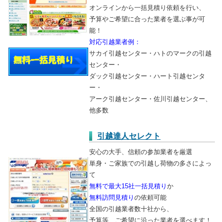
オンラインから一括見積り依頼を行い、
予算やご希望に合った業者を選ぶ事が可
能！
対応引越業者例：
サカイ引越センター・ハトのマークの引越
センター・
ダック引越センター・ハート引越センタ
ー・
アーク引越センター・佐川引越センター、
他多数
引越達人セレクト
安心の大手、信頼の参加業者を厳選
単身・ご家族での引越し荷物の多さによっ
て
無料で最大15社一括見積り
か
無料訪問見積り
の依頼可能
全国の引越業者数十社から、
予算等、ご希望に沿った業者を選べます！